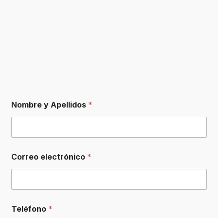
Nombre y Apellidos
*
*
Correo electrónico
*
d
e
N
o
m
b
Teléfono
*
r