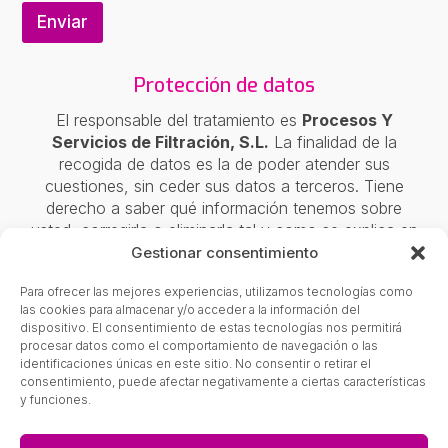
Enviar
Protección de datos
El responsable del tratamiento es
Procesos Y
Servicios de Filtración, S.L.
La finalidad de la
recogida de datos es la de poder atender sus
cuestiones, sin ceder sus datos a terceros. Tiene
derecho a saber qué información tenemos sobre
usted, corregirla o eliminarla tal y como se explica en
nuestra
Política de privacidad
.
Gestionar consentimiento
Avda. Ossa de Montiel, 23, 02600,
Villarrobledo
Para ofrecer las mejores experiencias, utilizamos tecnologías como
las cookies para almacenar y/o acceder a la información del
+34 967 144 537
dispositivo. El consentimiento de estas tecnologías nos permitirá
procesar datos como el comportamiento de navegación o las
info@psfiltracion.com
identificaciones únicas en este sitio. No consentir o retirar el
consentimiento, puede afectar negativamente a ciertas características
y funciones.