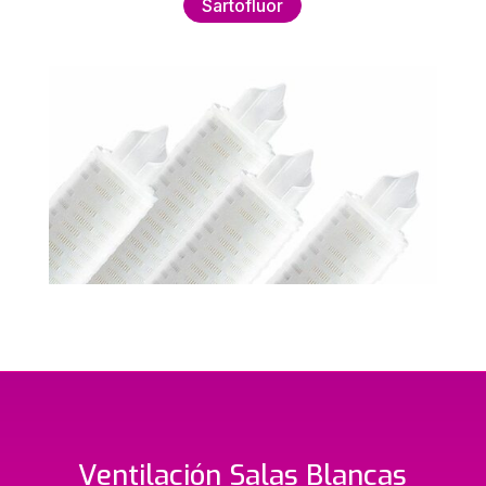
Sartofluor
Ventilación Salas Blancas