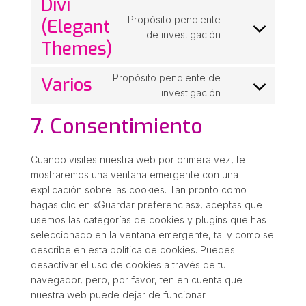
Divi
service
Propósito pendiente
(Elegant
wordfence
Consent
de investigación
Themes)
to
service
Propósito pendiente de
Varios
divi-
Consent
investigación
(elegant-
to
themes)
7. Consentimiento
service
varios
Cuando visites nuestra web por primera vez, te
mostraremos una ventana emergente con una
explicación sobre las cookies. Tan pronto como
hagas clic en «Guardar preferencias», aceptas que
usemos las categorías de cookies y plugins que has
seleccionado en la ventana emergente, tal y como se
describe en esta política de cookies. Puedes
desactivar el uso de cookies a través de tu
navegador, pero, por favor, ten en cuenta que
nuestra web puede dejar de funcionar