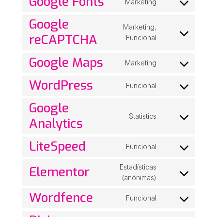
Google Fonts
Marketing
service
Consent
complianz
to
Google
Marketing,
service
reCAPTCHA
Consent
Funcional
google-
to
fonts
Google Maps
service
Marketing
Consent
google-
to
recaptcha
WordPress
Funcional
service
Consent
google-
to
Google
maps
service
Statistics
Analytics
Consent
wordpress
to
LiteSpeed
service
Funcional
Consent
google-
to
analytics
Estadísticas
Elementor
service
Consent
(anónimas)
litespeed
to
Wordfence
Funcional
service
Consent
elementor
to